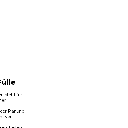
Fülle
n steht für
her
 der Planung
ht von
erarbeiten.