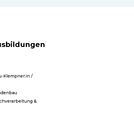
usbildungen
u-Klempner:in /
sadenbau
echverarbeitung &