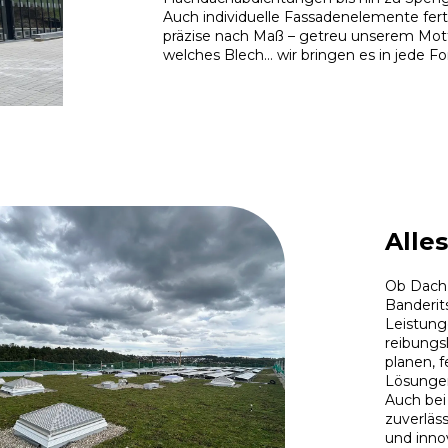
Auch individuelle Fassadenelemente fert
präzise nach Maß – getreu unserem Mott
welches Blech… wir bringen es in jede Fo
Alle
Ob Dach,
Banderit
Leistung
reibungs
planen, 
Lösungen
Auch bei
zuverläs
und inno